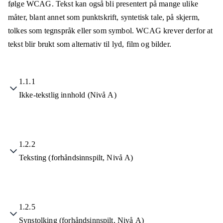
følge WCAG. Tekst kan også bli presentert på mange ulike
måter, blant annet som punktskrift, syntetisk tale, på skjerm,
tolkes som tegnspråk eller som symbol. WCAG krever derfor at
tekst blir brukt som alternativ til lyd, film og bilder.
1.1.1
Ikke-tekstlig innhold (Nivå A)
1.2.2
Teksting (forhåndsinnspilt, Nivå A)
1.2.5
Synstolking (forhåndsinnspilt, Nivå A)