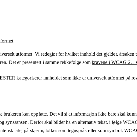
tformet
verselt utformet. Vi redegjør for hvilket innhold det gjelder, årsaken ti
eren. Det er presentert i samme rekkefølge som
kravene i WCAG 2.1-s
NESTER
kategoriserer innholdet som ikke er universelt utformet på
ro
e brukeren kan oppfatte. Det vil si at informasjon ikke bare skal kunn
og synssansen. Derfor skal bilder ha en alternativ tekst, i følge WCA
syntetisk tale, på skjerm, tolkes som tegnspråk eller som symbol. WCAG