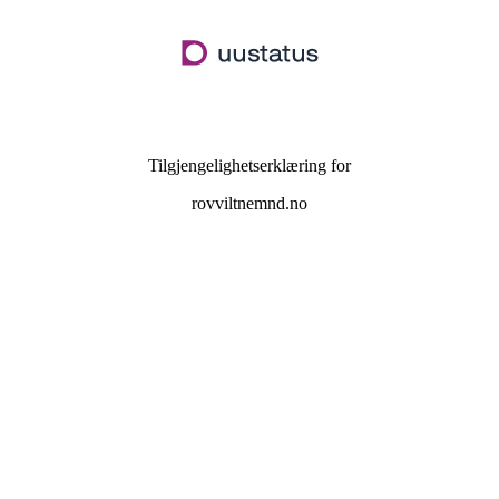
Hopp
til
hovedinnhold
Tilgjengelighetserklæring for
rovviltnemnd.no