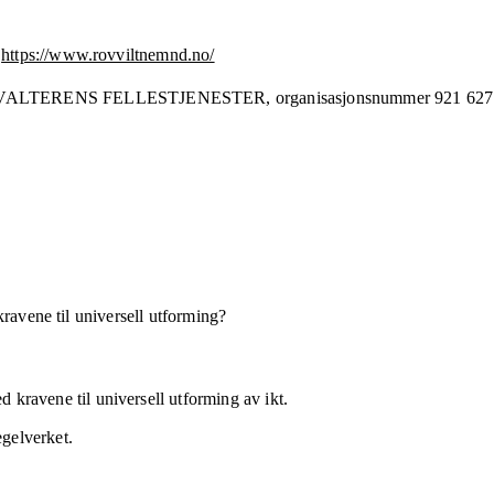
https://www.rovviltnemnd.no/
VALTERENS FELLESTJENESTER,
organisasjonsnummer
921 627
kravene til universell utforming?
 kravene til universell utforming av ikt.
egelverket.