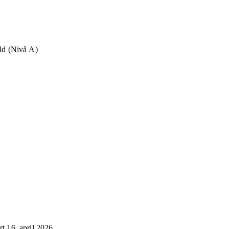
old (Nivå A)
ert
16. april 2026
.