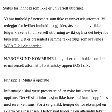
Status for innhold som ikke er universelt utformet
Vi har innhold på nettstedet som ikke er universelt utformet. Vi
redegjør for hvilket innhold det gjelder, årsaken til at vi ikke
følger kravene til universell utforming av ikt og hva det betyr for
brukeren. Det er presentert i samme rekkefølge som
kravene i
WCAG 2.1-standarden
.
NÆRØYSUND KOMMUNE
kategoriserer innholdet som ikke
er universelt utformet på
Patientsky-appen (iOS)
slik:
Prinsipp 1.
Mulig å oppfatte
Informasjon skal være presentert på en måte brukeren kan
oppfatte. Det vil si at informasjon ikke bare skal kunne oppfattes
med én enkelt sans. For å se grafikk trenger du for eksempel en
skjerm og synssansen. Derfor skal bilder ha en alternativ tekst, i