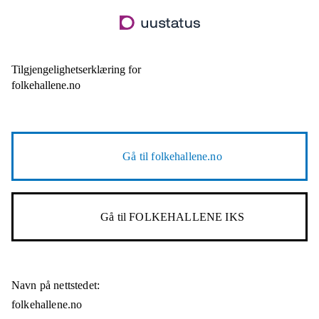
Hopp
til
hovedinnhold
Tilgjengelighetserklæring for
folkehallene.no
Gå til
folkehallene.no
Gå til
FOLKEHALLENE IKS
Navn på nettstedet:
folkehallene.no