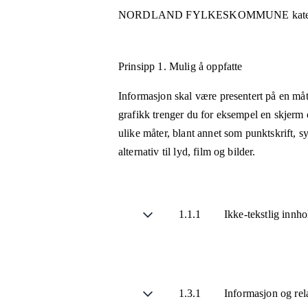
NORDLAND FYLKESKOMMUNE
kate
Prinsipp 1.
Mulig å oppfatte
Informasjon skal være presentert på en måt
grafikk trenger du for eksempel en skjerm 
ulike måter, blant annet som punktskrift, 
alternativ til lyd, film og bilder.
1.1.1
Ikke-tekstlig innh
1.3.1
Informasjon og rel