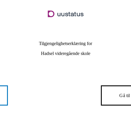
Hopp
til
hovedinnhold
Tilgjengelighetserklæring for
Hadsel videregående skole
e
Gå ti