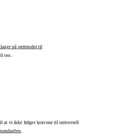
ager på nettstedet til
l oss.
l at vi ikke følger kravene til universell
tandarden
.