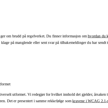
ger om brudd på regelverket. Du finner informasjon om
hvordan du kl
klage på manglende eller sent svar på tilbakemeldinger du har sendt ti
tformet
verselt utformet. Vi redegjør for hvilket innhold det gjelder, årsaken ti
eren. Det er presentert i samme rekkefølge som
kravene i WCAG 2.1-s