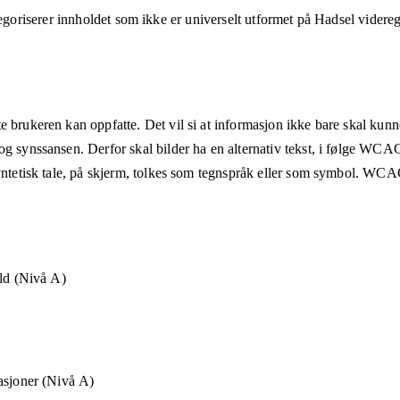
goriserer innholdet som ikke er universelt utformet på
Hadsel videre
e brukeren kan oppfatte. Det vil si at informasjon ikke bare skal kunn
og synssansen. Derfor skal bilder ha en alternativ tekst, i følge WCA
syntetisk tale, på skjerm, tolkes som tegnspråk eller som symbol. WCAG
old (Nivå A)
asjoner (Nivå A)