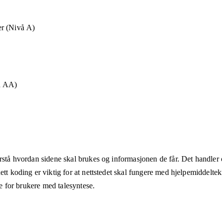
r (Nivå A)
å AA)
rstå hvordan sidene skal brukes og informasjonen de får. Det handler om
ett koding er viktig for at nettstedet skal fungere med hjelpemiddeltek
åte for brukere med talesyntese.