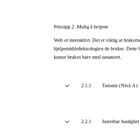
Prinsipp 2.
Mulig å betjene
Web er interaktivt. Det er viktig at bruker
hjelpemiddelteknologien de bruker. Dette b
kunne brukes bare med tastaturet.
2.1.1
Tastatur (Nivå A)
2.2.1
Justerbar hastighe