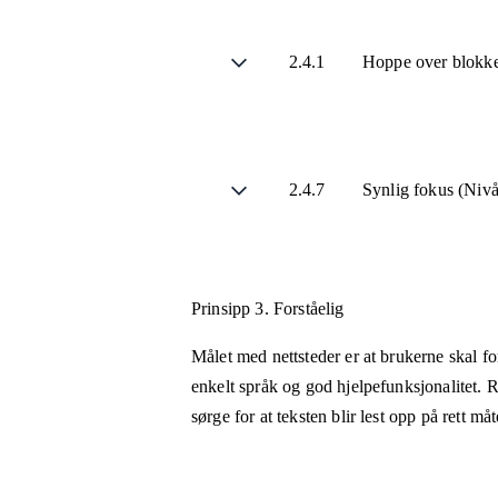
2.4.1
Hoppe over blokke
2.4.7
Synlig fokus (Niv
Prinsipp 3.
Forståelig
Målet med nettsteder er at brukerne skal fo
enkelt språk og god hjelpefunksjonalitet. R
sørge for at teksten blir lest opp på rett m