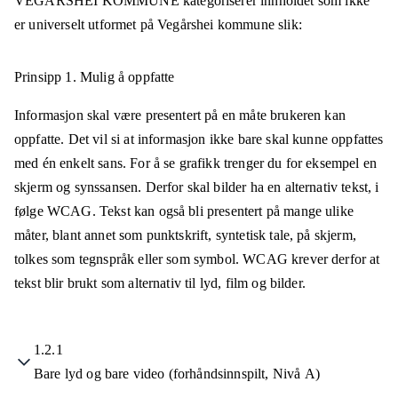
VEGÅRSHEI KOMMUNE
kategoriserer innholdet som ikke
er universelt utformet på
Vegårshei kommune
slik:
Prinsipp 1.
Mulig å oppfatte
Informasjon skal være presentert på en måte brukeren kan
oppfatte. Det vil si at informasjon ikke bare skal kunne oppfattes
med én enkelt sans. For å se grafikk trenger du for eksempel en
skjerm og synssansen. Derfor skal bilder ha en alternativ tekst, i
følge WCAG. Tekst kan også bli presentert på mange ulike
måter, blant annet som punktskrift, syntetisk tale, på skjerm,
tolkes som tegnspråk eller som symbol. WCAG krever derfor at
tekst blir brukt som alternativ til lyd, film og bilder.
1.2.1
Bare lyd og bare video (forhåndsinnspilt, Nivå A)