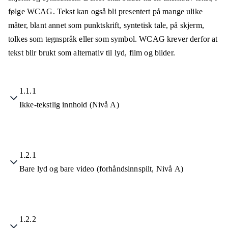
følge WCAG. Tekst kan også bli presentert på mange ulike
måter, blant annet som punktskrift, syntetisk tale, på skjerm,
tolkes som tegnspråk eller som symbol. WCAG krever derfor at
tekst blir brukt som alternativ til lyd, film og bilder.
1.1.1
Ikke-tekstlig innhold (Nivå A)
1.2.1
Bare lyd og bare video (forhåndsinnspilt, Nivå A)
1.2.2