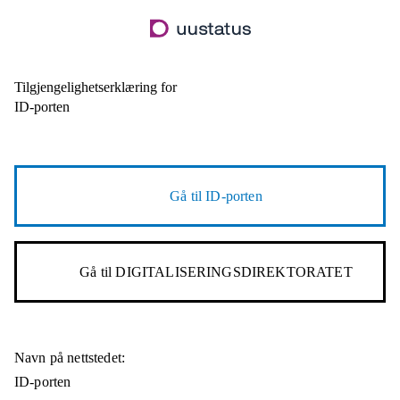
Hopp
til
hovedinnhold
Tilgjengelighetserklæring for
ID-porten
Gå til
ID-porten
Gå til
DIGITALISERINGSDIREKTORATET
Navn på nettstedet:
ID-porten