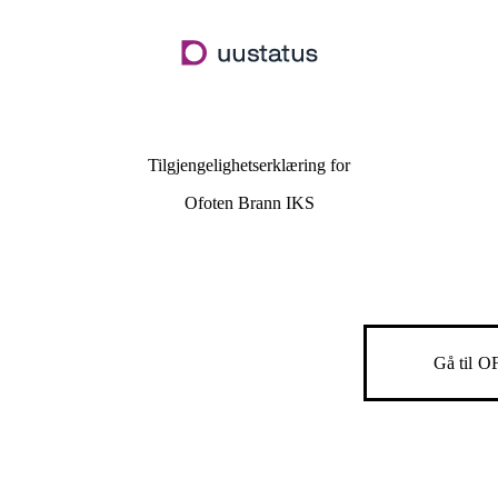
Hopp
til
hovedinnhold
Tilgjengelighetserklæring for
Ofoten Brann IKS
Gå til
O