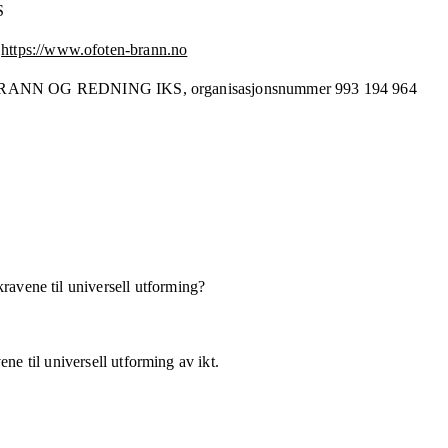
S
https://www.ofoten-brann.no
RANN OG REDNING IKS,
organisasjonsnummer
993 194 964
kravene til universell utforming?
ne til universell utforming av ikt.