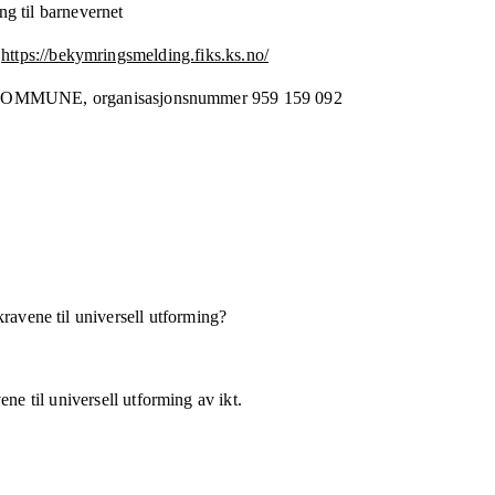
g til barnevernet
https://bekymringsmelding.fiks.ks.no/
KOMMUNE,
organisasjonsnummer
959 159 092
kravene til universell utforming?
ne til universell utforming av ikt.