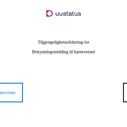
Hopp
til
hovedinnhold
Tilgjengelighetserklæring for
Bekymringsmelding til barnevernet
nevernet