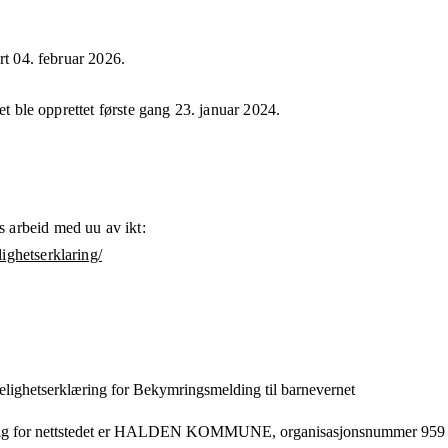
ert
04. februar 2026
.
et ble opprettet første gang
23. januar 2024
.
 arbeid med uu av ikt:
ighetserklaring/
elighets­erklæring for
Bekymringsmelding til barnevernet
g for nettstedet er
HALDEN KOMMUNE,
organisasjonsnummer
959