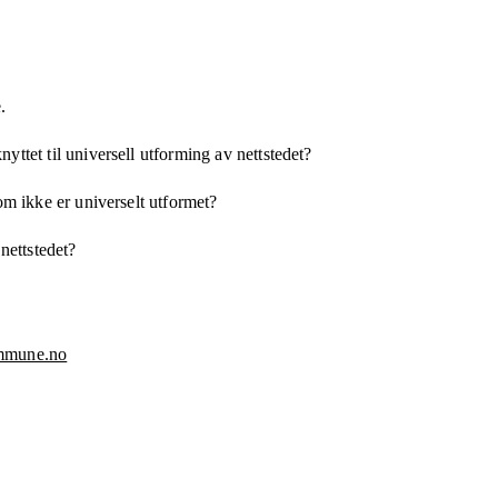
.
yttet til universell utforming av nettstedet?
som ikke er universelt utformet?
 nettstedet?
ommune.no