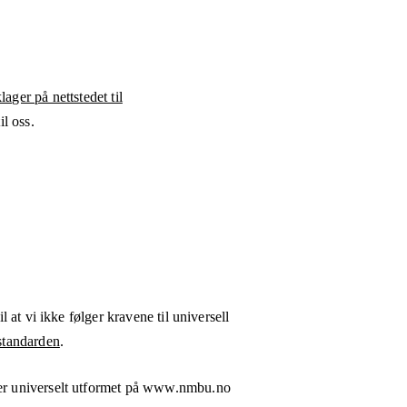
ager på nettstedet til
l oss.
l at vi ikke følger kravene til universell
tandarden
.
er universelt utformet på
www.nmbu.no