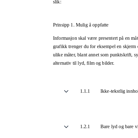
slik:
Prinsipp 1.
Mulig å oppfatte
Informasjon skal være presentert på en måt
grafikk trenger du for eksempel en skjerm 
ulike måter, blant annet som punktskrift, 
alternativ til lyd, film og bilder.
1.1.1
Ikke-tekstlig innh
1.2.1
Bare lyd og bare v