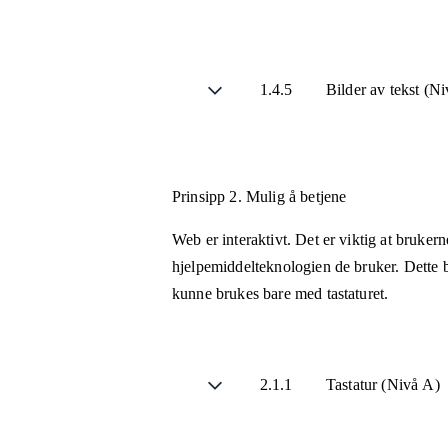
1.4.5
Bilder av tekst (N
Prinsipp 2.
Mulig å betjene
Web er interaktivt. Det er viktig at bruker
hjelpemiddelteknologien de bruker. Dette b
kunne brukes bare med tastaturet.
2.1.1
Tastatur (Nivå A)