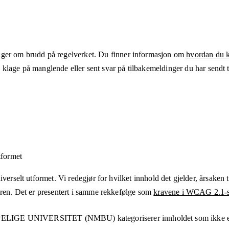
ger om brudd på regelverket. Du finner informasjon om
hvordan du kl
klage på manglende eller sent svar på tilbakemeldinger du har sendt ti
tformet
verselt utformet. Vi redegjør for hvilket innhold det gjelder, årsaken ti
eren. Det er presentert i samme rekkefølge som
kravene i WCAG 2.1-s
ELIGE UNIVERSITET (NMBU)
kategoriserer innholdet som ikke 