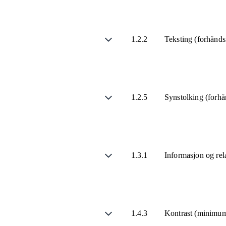
1.2.2
Teksting (forhånds
1.2.5
Synstolking (forhå
1.3.1
Informasjon og rel
1.4.3
Kontrast (minimu