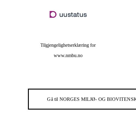
Hopp
til
hovedinnhold
Tilgjengelighetserklæring for
www.nmbu.no
Gå til
NORGES MILJØ- OG BIOVITENS