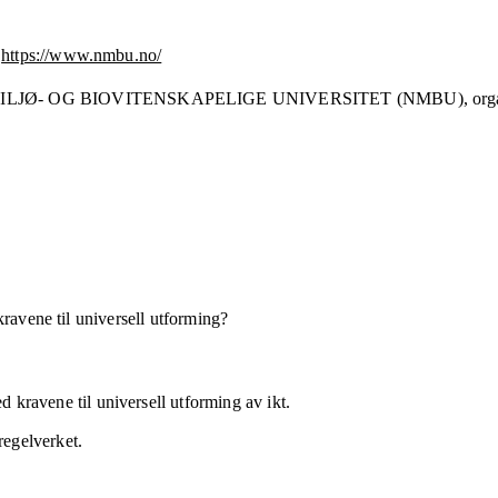
https://www.nmbu.no/
ILJØ- OG BIOVITENSKAPELIGE UNIVERSITET (NMBU),
org
kravene til universell utforming?
 kravene til universell utforming av ikt.
regelverket.