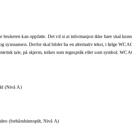
e brukeren kan oppfatte. Det vil si at informasjon ikke bare skal kunn
og synssansen. Derfor skal bilder ha en alternativ tekst, i følge WCA
syntetisk tale, på skjerm, tolkes som tegnspråk eller som symbol. WCAG
old (Nivå A)
ideo (forhåndsinnspilt, Nivå A)