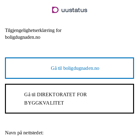
Hopp
til
hovedinnhold
Tilgjengelighetserklæring for
boligdugnaden.no
Gå til
boligdugnaden.no
Gå til
DIREKTORATET FOR
BYGGKVALITET
Navn på nettstedet: