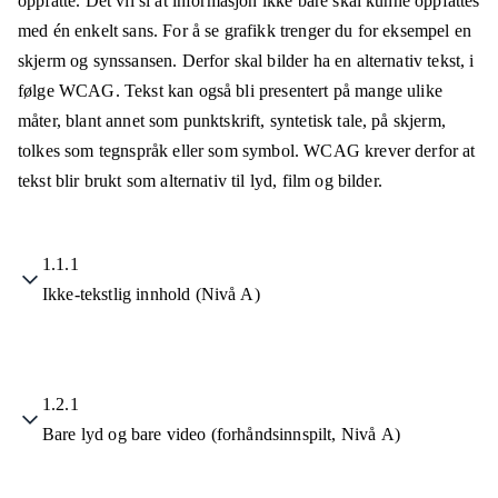
oppfatte. Det vil si at informasjon ikke bare skal kunne oppfattes
med én enkelt sans. For å se grafikk trenger du for eksempel en
skjerm og synssansen. Derfor skal bilder ha en alternativ tekst, i
følge WCAG. Tekst kan også bli presentert på mange ulike
måter, blant annet som punktskrift, syntetisk tale, på skjerm,
tolkes som tegnspråk eller som symbol. WCAG krever derfor at
tekst blir brukt som alternativ til lyd, film og bilder.
1.1.1
Ikke-tekstlig innhold (Nivå A)
1.2.1
Bare lyd og bare video (forhåndsinnspilt, Nivå A)