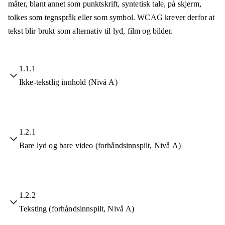
måter, blant annet som punktskrift, syntetisk tale, på skjerm,
tolkes som tegnspråk eller som symbol. WCAG krever derfor at
tekst blir brukt som alternativ til lyd, film og bilder.
1.1.1
Ikke-tekstlig innhold (Nivå A)
1.2.1
Bare lyd og bare video (forhåndsinnspilt, Nivå A)
1.2.2
Teksting (forhåndsinnspilt, Nivå A)