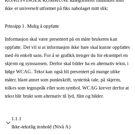
KONGSVINGER KOMMUNE
kategoriserer innholdet som
ikke er universelt utformet på
fiks nabolaget mitt
slik:
Prinsipp 1.
Mulig å oppfatte
Informasjon skal være presentert på en måte brukeren kan
oppfatte. Det vil si at informasjon ikke bare skal kunne oppfattes
med én enkelt sans. For å se grafikk trenger du for eksempel en
skjerm og synssansen. Derfor skal bilder ha en alternativ tekst, i
følge WCAG. Tekst kan også bli presentert på mange ulike
måter, blant annet som punktskrift, syntetisk tale, på skjerm,
tolkes som tegnspråk eller som symbol. WCAG krever derfor at
tekst blir brukt som alternativ til lyd, film og bilder.
1.1.1
Ikke-tekstlig innhold (Nivå A)