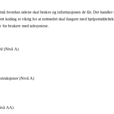
rstå hvordan sidene skal brukes og informasjonen de får. Det handler om
ett koding er viktig for at nettstedet skal fungere med hjelpemiddeltek
åte for brukere med talesyntese.
eil (Nivå A)
nstruksjoner (Nivå A)
Nivå AA)