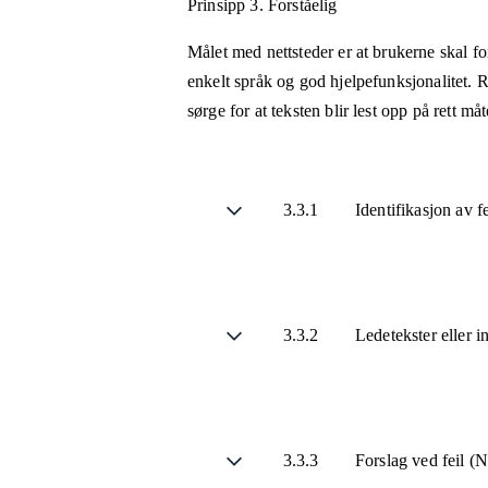
Prinsipp 3.
Forståelig
Målet med nettsteder er at brukerne skal fo
enkelt språk og god hjelpefunksjonalitet. R
sørge for at teksten blir lest opp på rett m
3.3.1
Identifikasjon av f
3.3.2
Ledetekster eller i
3.3.3
Forslag ved feil (