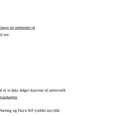
ager på nettstedet til
l oss.
l at vi ikke følger kravene til universell
tandarden
.
Næring og Havn KF (enhkf.no)
slik: