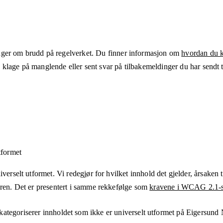
ger om brudd på regelverket. Du finner informasjon om
hvordan du kl
klage på manglende eller sent svar på tilbakemeldinger du har sendt ti
tformet
verselt utformet. Vi redegjør for hvilket innhold det gjelder, årsaken ti
eren. Det er presentert i samme rekkefølge som
kravene i WCAG 2.1-s
kategoriserer innholdet som ikke er universelt utformet på
Eigersund 