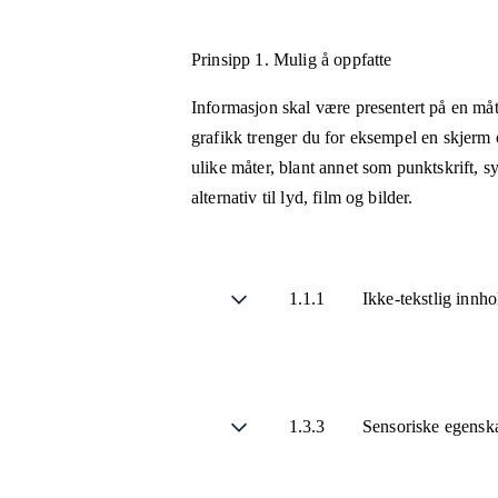
Prinsipp 1.
Mulig å oppfatte
Informasjon skal være presentert på en måt
grafikk trenger du for eksempel en skjerm 
ulike måter, blant annet som punktskrift, 
alternativ til lyd, film og bilder.
1.1.1
Ikke-tekstlig innh
1.3.3
Sensoriske egensk