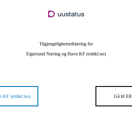
Hopp
til
hovedinnhold
Tilgjengelighetserklæring for
Eigersund Næring og Havn KF (enhkf.no)
n KF (enhkf.no)
Gå til
EI