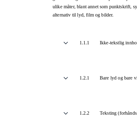
ulike måter, blant annet som punktskrift, 
alternativ til lyd, film og bilder.
1.1.1
Ikke-tekstlig innh
1.2.1
Bare lyd og bare v
1.2.2
Teksting (forhånds