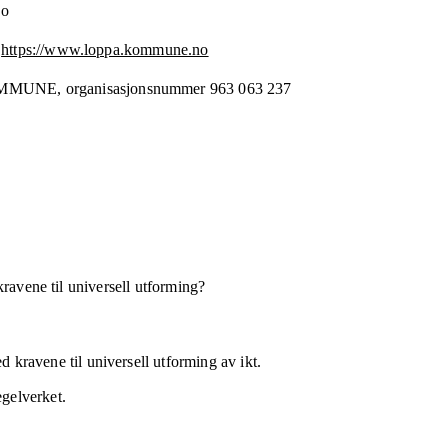
no
https://www.loppa.kommune.no
OMMUNE,
organisasjonsnummer
963 063 237
kravene til universell utforming?
 kravene til universell utforming av ikt.
egelverket.