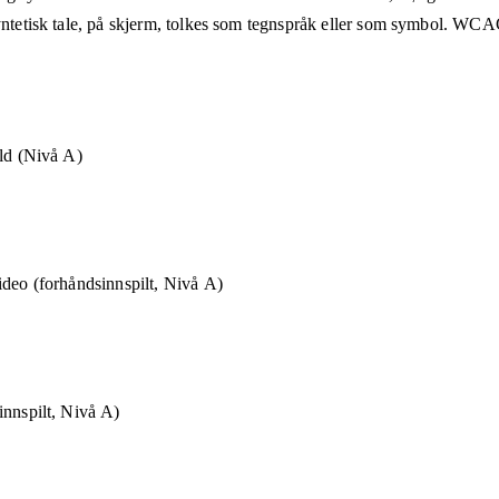
syntetisk tale, på skjerm, tolkes som tegnspråk eller som symbol. WCAG
old (Nivå A)
ideo (forhåndsinnspilt, Nivå A)
innspilt, Nivå A)