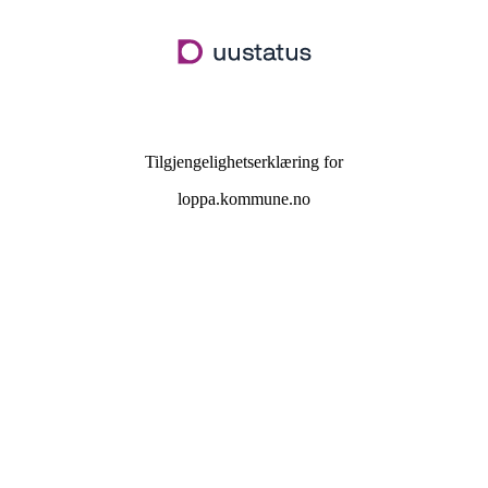
Hopp
til
hovedinnhold
Tilgjengelighetserklæring for
loppa.kommune.no