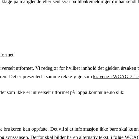
klage på manglende eller sent svar på tilbakemeldinger du har sendt ti
tformet
verselt utformet. Vi redegjør for hvilket innhold det gjelder, årsaken ti
eren. Det er presentert i samme rekkefølge som
kravene i WCAG 2.1-s
det som ikke er universelt utformet på
loppa.kommune.no
slik:
e brukeren kan oppfatte. Det vil si at informasjon ikke bare skal kunn
og synssansen. Derfor skal bilder ha en alternativ tekst, i følge WCA