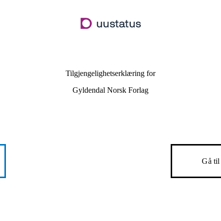
Hopp
til
hovedinnhold
Tilgjengelighetserklæring for
Gyldendal Norsk Forlag
Gå ti