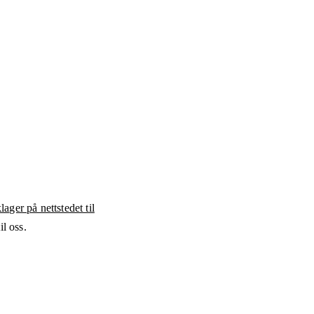
ager på nettstedet til
l oss.