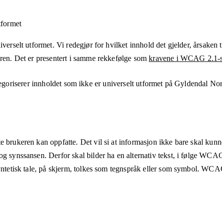
tformet
verselt utformet. Vi redegjør for hvilket innhold det gjelder, årsaken ti
eren. Det er presentert i samme rekkefølge som
kravene i WCAG 2.1-s
goriserer innholdet som ikke er universelt utformet på
Gyldendal Nor
e brukeren kan oppfatte. Det vil si at informasjon ikke bare skal kunn
og synssansen. Derfor skal bilder ha en alternativ tekst, i følge WCA
syntetisk tale, på skjerm, tolkes som tegnspråk eller som symbol. WCAG