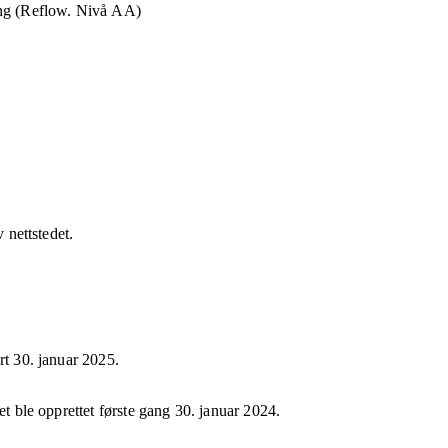
ng (Reflow. Nivå AA)
v nettstedet.
ert
30. januar 2025
.
et ble opprettet første gang
30. januar 2024
.