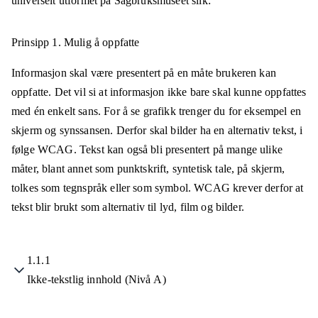
universelt utformet på
Sagbruksmuseet
slik:
Prinsipp 1.
Mulig å oppfatte
Informasjon skal være presentert på en måte brukeren kan
oppfatte. Det vil si at informasjon ikke bare skal kunne oppfattes
med én enkelt sans. For å se grafikk trenger du for eksempel en
skjerm og synssansen. Derfor skal bilder ha en alternativ tekst, i
følge WCAG. Tekst kan også bli presentert på mange ulike
måter, blant annet som punktskrift, syntetisk tale, på skjerm,
tolkes som tegnspråk eller som symbol. WCAG krever derfor at
tekst blir brukt som alternativ til lyd, film og bilder.
1.1.1
Ikke-tekstlig innhold (Nivå A)