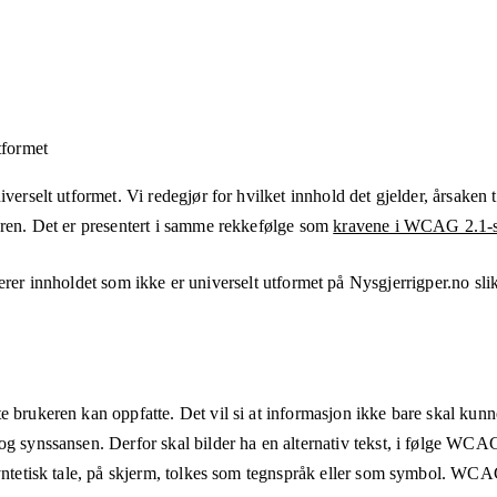
tformet
verselt utformet. Vi redegjør for hvilket innhold det gjelder, årsaken ti
eren. Det er presentert i samme rekkefølge som
kravene i WCAG 2.1-s
erer innholdet som ikke er universelt utformet på
Nysgjerrigper.no
sli
e brukeren kan oppfatte. Det vil si at informasjon ikke bare skal kunn
og synssansen. Derfor skal bilder ha en alternativ tekst, i følge WCA
syntetisk tale, på skjerm, tolkes som tegnspråk eller som symbol. WCAG