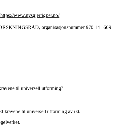
https://www.nysgjerrigper.no/
ORSKNINGSRÅD,
organisasjonsnummer
970 141 669
kravene til universell utforming?
 kravene til universell utforming av ikt.
egelverket.