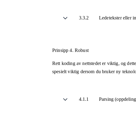
3.3.2
Ledetekster eller i
Prinsipp 4.
Robust
Rett koding av nettstedet er viktig, og det
spesielt viktig dersom du bruker ny teknol
4.1.1
Parsing (oppdelin