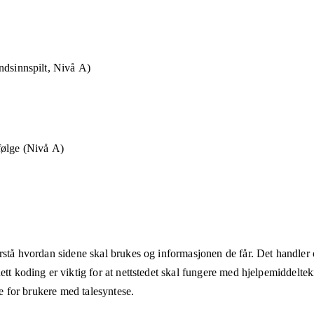
ndsinnspilt, Nivå A)
følge (Nivå A)
rstå hvordan sidene skal brukes og informasjonen de får. Det handler om
ett koding er viktig for at nettstedet skal fungere med hjelpemiddeltek
åte for brukere med talesyntese.