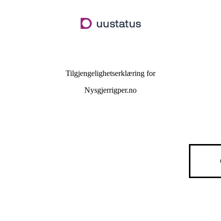
Hopp
til
hovedinnhold
Tilgjengelighetserklæring for
Nysgjerrigper.no