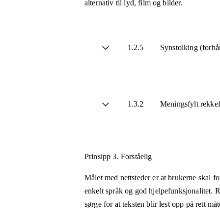
alternativ til lyd, film og bilder.
1.2.5
Synstolking (forhå
1.3.2
Meningsfylt rekke
Prinsipp 3.
Forståelig
Målet med nettsteder er at brukerne skal fo
enkelt språk og god hjelpefunksjonalitet. R
sørge for at teksten blir lest opp på rett m