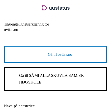
Hopp
til
hovedinnhold
Tilgjengelighetserklæring for
ovttas.no
Gå til
ovttas.no
Gå til
SÁMI ALLASKUVLA SAMISK
HØGSKOLE
Navn på nettstedet: