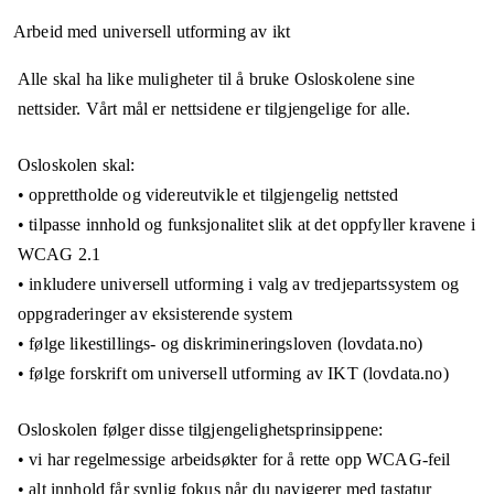
Arbeid med universell utforming av ikt
Alle skal ha like muligheter til å bruke Osloskolene sine
nettsider. Vårt mål er nettsidene er tilgjengelige for alle.
Osloskolen skal:
• opprettholde og videreutvikle et tilgjengelig nettsted
• tilpasse innhold og funksjonalitet slik at det oppfyller kravene i
WCAG 2.1
• inkludere universell utforming i valg av tredjepartssystem og
oppgraderinger av eksisterende system
• følge likestillings- og diskrimineringsloven (lovdata.no)
• følge forskrift om universell utforming av IKT (lovdata.no)
Osloskolen følger disse tilgjengelighetsprinsippene:
• vi har regelmessige arbeidsøkter for å rette opp WCAG-feil
• alt innhold får synlig fokus når du navigerer med tastatur