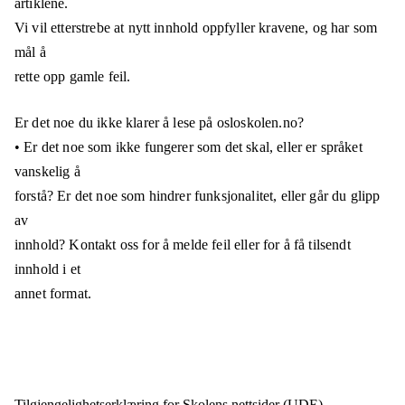
artiklene.
Vi vil etterstrebe at nytt innhold oppfyller kravene, og har som
mål å
rette opp gamle feil.
Er det noe du ikke klarer å lese på osloskolen.no?
• Er det noe som ikke fungerer som det skal, eller er språket
vanskelig å
forstå? Er det noe som hindrer funksjonalitet, eller går du glipp
av
innhold? Kontakt oss for å melde feil eller for å få tilsendt
innhold i et
annet format.
Tilgjengelighets­erklæring for
Skolens nettsider (UDE)