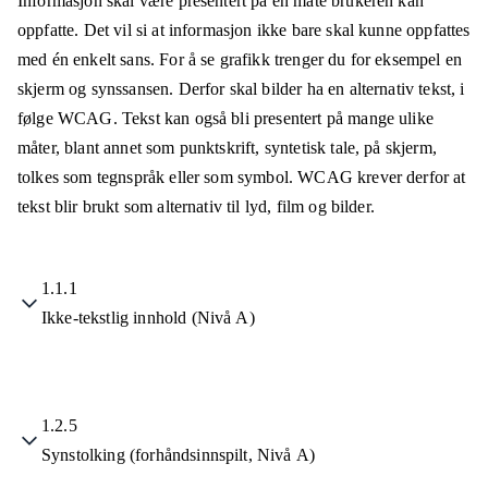
Informasjon skal være presentert på en måte brukeren kan
oppfatte. Det vil si at informasjon ikke bare skal kunne oppfattes
med én enkelt sans. For å se grafikk trenger du for eksempel en
skjerm og synssansen. Derfor skal bilder ha en alternativ tekst, i
følge WCAG. Tekst kan også bli presentert på mange ulike
måter, blant annet som punktskrift, syntetisk tale, på skjerm,
tolkes som tegnspråk eller som symbol. WCAG krever derfor at
tekst blir brukt som alternativ til lyd, film og bilder.
1.1.1
Ikke-tekstlig innhold (Nivå A)
1.2.5
Synstolking (forhåndsinnspilt, Nivå A)