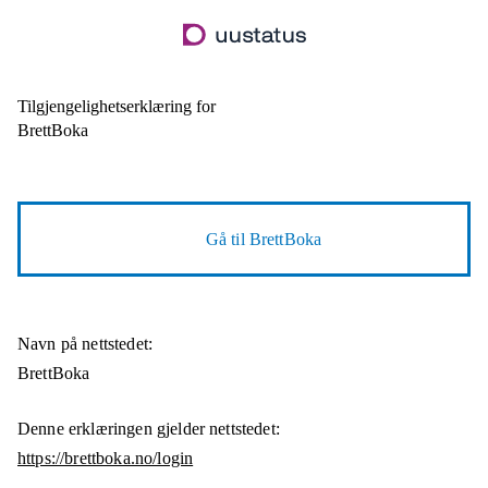
Hopp
til
hovedinnhold
Tilgjengelighetserklæring for
BrettBoka
Gå til
BrettBoka
Navn på nettstedet:
BrettBoka
Denne erklæringen gjelder nettstedet:
https://brettboka.no/login