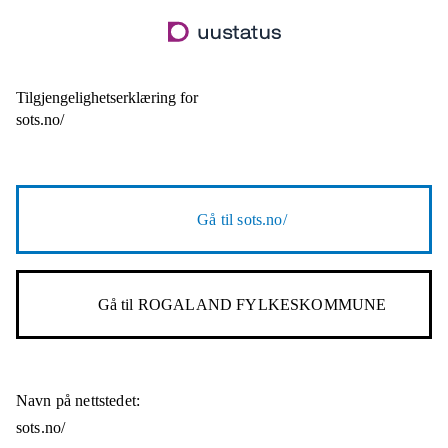
Hopp
til
hovedinnhold
Tilgjengelighetserklæring for
sots.no/
Gå til
sots.no/
Gå til
ROGALAND FYLKESKOMMUNE
Navn på nettstedet:
sots.no/