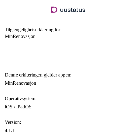
Hopp
til
hovedinnhold
Tilgjengelighetserklæring for
MinRenovasjon
Denne erklæringen gjelder appen:
MinRenovasjon
Operativsystem:
iOS / iPadOS
Version:
4.1.1