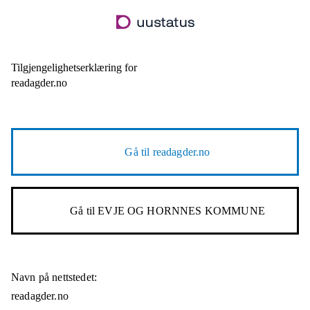
Hopp
til
hovedinnhold
Tilgjengelighetserklæring for
readagder.no
Gå til
readagder.no
Gå til
EVJE OG HORNNES KOMMUNE
Navn på nettstedet:
readagder.no