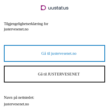
Hopp
til
hovedinnhold
Tilgjengelighetserklæring for
justervesenet.no
Gå til
justervesenet.no
Gå til
JUSTERVESENET
Navn på nettstedet:
justervesenet.no