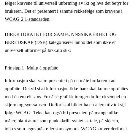
følger kravene til universell utforming av ikt og hva det betyr for
brukeren. Det er presentert i samme rekkefølge som
kravene i
WCAG 2.1-standarden
.
DIREKTORATET FOR SAMFUNNSSIKKERHET OG
BEREDSKAP (DSB)
kategoriserer innholdet som ikke er
universelt utformet på
brsk.no
slik:
Prinsipp 1.
Mulig å oppfatte
Informasjon skal være presentert på en måte brukeren kan
oppfatte. Det vil si at informasjon ikke bare skal kunne oppfattes
med én enkelt sans. For å se grafikk trenger du for eksempel en
skjerm og synssansen. Derfor skal bilder ha en alternativ tekst, i
følge WCAG. Tekst kan også bli presentert på mange ulike
måter, blant annet som punktskrift, syntetisk tale, på skjerm,
tolkes som tegnspråk eller som symbol. WCAG krever derfor at