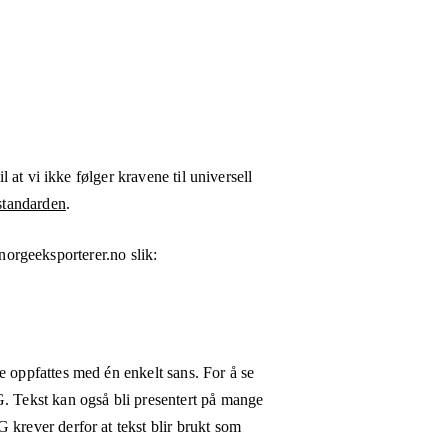
l at vi ikke følger kravene til universell
tandarden
.
norgeeksporterer.no
slik:
e oppfattes med én enkelt sans. For å se
G. Tekst kan også bli presentert på mange
 krever derfor at tekst blir brukt som