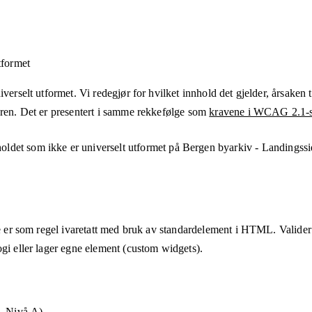
tformet
verselt utformet. Vi redegjør for hvilket innhold det gjelder, årsaken ti
eren. Det er presentert i samme rekkefølge som
kravene i WCAG 2.1-s
holdet som ikke er universelt utformet på
Bergen byarkiv - Landingssi
te er som regel ivaretatt med bruk av standardelement i HTML. Valider a
ogi eller lager egne element (custom widgets).
g, Nivå A)