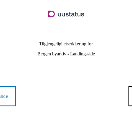
Hopp
til
hovedinnhold
Tilgjengelighetserklæring for
Bergen byarkiv - Landingsside
side