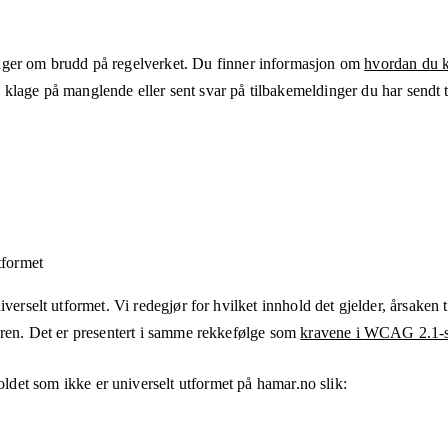
ger om brudd på regelverket. Du finner informasjon om
hvordan du kl
klage på manglende eller sent svar på tilbakemeldinger du har sendt ti
tformet
verselt utformet. Vi redegjør for hvilket innhold det gjelder, årsaken ti
eren. Det er presentert i samme rekkefølge som
kravene i WCAG 2.1-s
oldet som ikke er universelt utformet på
hamar.no
slik: