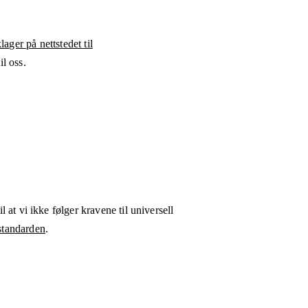
ager på nettstedet til
l oss.
l at vi ikke følger kravene til universell
tandarden
.