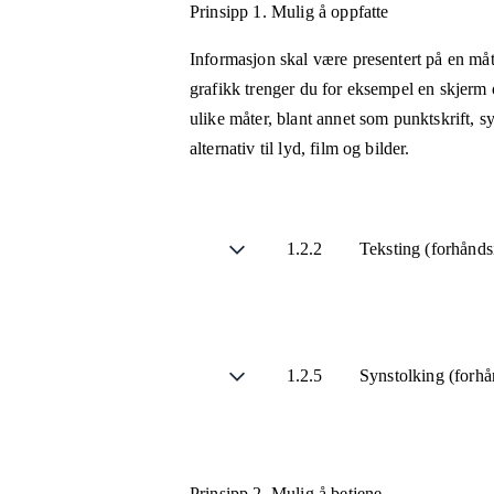
Prinsipp 1.
Mulig å oppfatte
Informasjon skal være presentert på en måt
grafikk trenger du for eksempel en skjerm 
ulike måter, blant annet som punktskrift, 
alternativ til lyd, film og bilder.
1.2.2
Teksting (forhånds
1.2.5
Synstolking (forhå
Prinsipp 2.
Mulig å betjene