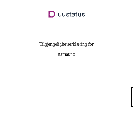
Hopp
til
hovedinnhold
Tilgjengelighetserklæring for
hamar.no