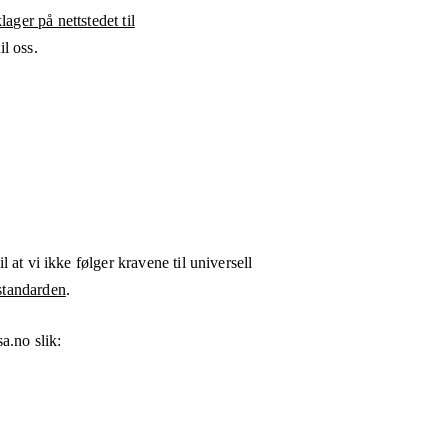
ager på nettstedet til
l oss.
l at vi ikke følger kravene til universell
tandarden
.
sa.no
slik: