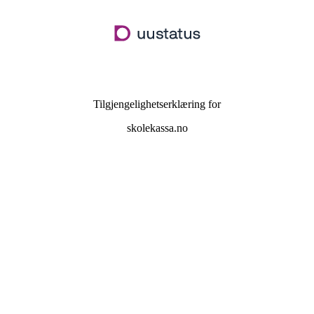
Hopp
til
hovedinnhold
Tilgjengelighetserklæring for
skolekassa.no