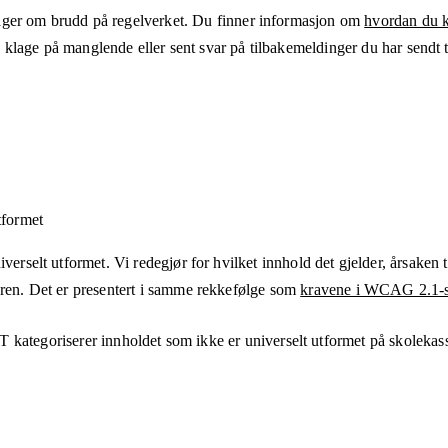
ger om brudd på regelverket. Du finner informasjon om
hvordan du kl
klage på manglende eller sent svar på tilbakemeldinger du har sendt ti
tformet
verselt utformet. Vi redegjør for hvilket innhold det gjelder, årsaken ti
eren. Det er presentert i samme rekkefølge som
kravene i WCAG 2.1-s
T
kategoriserer innholdet som ikke er universelt utformet på
skolekas