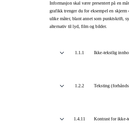
Informasjon skal være presentert på en måt
grafikk trenger du for eksempel en skjerm 
ulike måter, blant annet som punktskrift, 
alternativ til lyd, film og bilder.
1.1.1
Ikke-tekstlig innh
1.2.2
Teksting (forhånds
1.4.11
Kontrast for ikke-