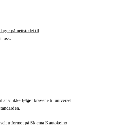
ager på nettstedet til
l oss.
l at vi ikke følger kravene til universell
tandarden
.
rselt utformet på
Skjema Kautokeino