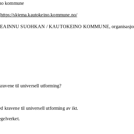
ino kommune
https://skjema.kautokeino.kommune.no/
EAINNU SUOHKAN / KAUTOKEINO KOMMUNE,
organisasj
kravene til universell utforming?
 kravene til universell utforming av ikt.
egelverket.