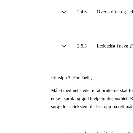
2.4.6
Overskrifter og le
2.5.3
Ledetekst i navn (
Prinsipp 3.
Forståelig
Målet med nettsteder er at brukerne skal fo
enkelt språk og god hjelpefunksjonalitet. R
sørge for at teksten blir lest opp på rett m