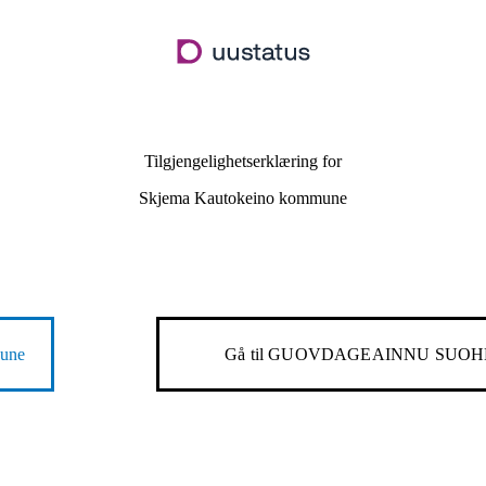
Hopp
til
hovedinnhold
Tilgjengelighetserklæring for
Skjema Kautokeino kommune
une
Gå til
GUOVDAGEAINNU SUOH