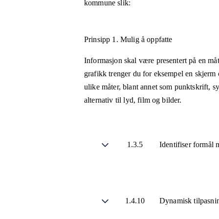
kommune
slik:
Prinsipp 1.
Mulig å oppfatte
Informasjon skal være presentert på en måt
grafikk trenger du for eksempel en skjerm 
ulike måter, blant annet som punktskrift, 
alternativ til lyd, film og bilder.
1.3.5
Identifiser formål
1.4.10
Dynamisk tilpasni