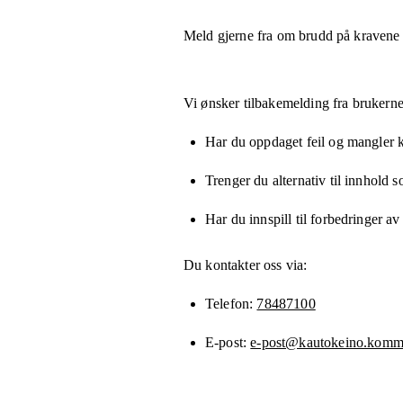
Meld gjerne fra om brudd på kravene
Vi ønsker tilbakemelding fra brukerne
Har du oppdaget feil og mangler kn
Trenger du alternativ til innhold 
Har du innspill til forbedringer av
Du kontakter oss via:
Telefon
78487100
E-post
e-post@kautokeino.komm