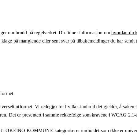
ger om brudd på regelverket. Du finner informasjon om
hvordan du kl
klage på manglende eller sent svar på tilbakemeldinger du har sendt ti
tformet
verselt utformet. Vi redegjør for hvilket innhold det gjelder, årsaken ti
eren. Det er presentert i samme rekkefølge som
kravene i WCAG 2.1-s
AUTOKEINO KOMMUNE
kategoriserer innholdet som ikke er unive