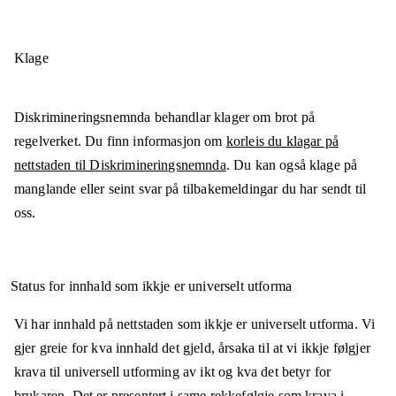
Klage
Diskrimineringsnemnda behandlar klager om brot på
regelverket. Du finn informasjon om
korleis du klagar på
nettstaden til Diskrimineringsnemnda
. Du kan også klage på
manglande eller seint svar på tilbakemeldingar du har sendt til
oss.
Status for innhald som ikkje er universelt utforma
Vi har innhald på nettstaden som ikkje er universelt utforma. Vi
gjer greie for kva innhald det gjeld, årsaka til at vi ikkje følgjer
krava til universell utforming av ikt og kva det betyr for
brukaren. Det er presentert i same rekkefølgje som
krava i