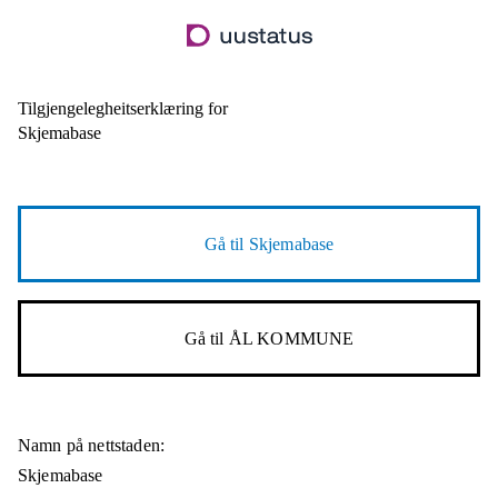
Hopp
til
hovudinnhald
Tilgjengelegheitserklæring for
Skjemabase
Gå til
Skjemabase
Gå til
ÅL KOMMUNE
Namn på nettstaden:
Skjemabase