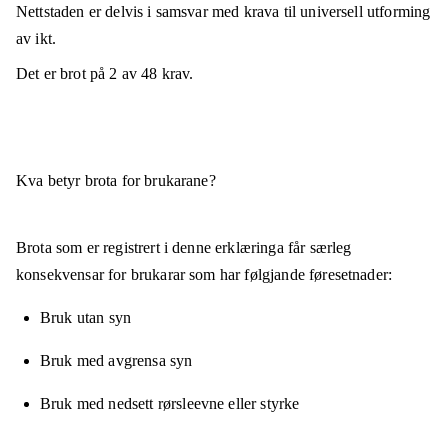
Nettstaden er
delvis i samsvar
med krava til universell utforming
av ikt.
Det er brot på
2
av
48
krav.
Kva betyr brota for brukarane?
Brota som er registrert i denne erklæringa får særleg
konsekvensar for brukarar som har følgjande føresetnader:
Bruk utan syn
Bruk med avgrensa syn
Bruk med nedsett rørsleevne eller styrke