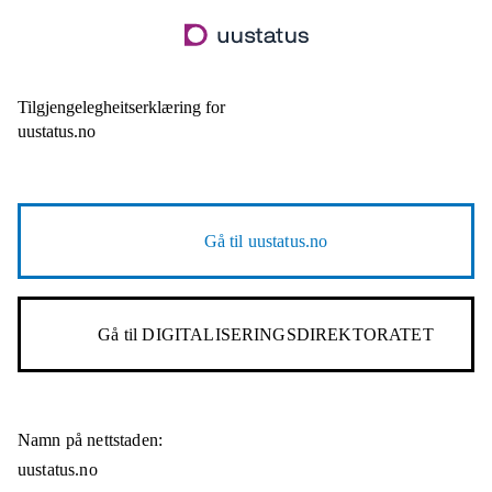
Hopp
til
hovudinnhald
Tilgjengelegheitserklæring for
uustatus.no
Gå til
uustatus.no
Gå til
DIGITALISERINGSDIREKTORATET
Namn på nettstaden:
uustatus.no