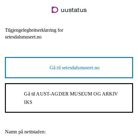
Hopp
til
hovudinnhald
Tilgjengelegheitserklæring for
setesdalsmuseet.no
Gå til
setesdalsmuseet.no
Gå til
AUST-AGDER MUSEUM OG ARKIV
IKS
Namn på nettstaden: