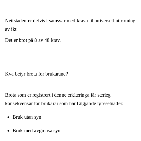
Nettstaden er
delvis i samsvar
med krava til universell utforming
av ikt.
Det er brot på
8
av
48
krav.
Kva betyr brota for brukarane?
Brota som er registrert i denne erklæringa får særleg
konsekvensar for brukarar som har følgjande føresetnader:
Bruk utan syn
Bruk med avgrensa syn