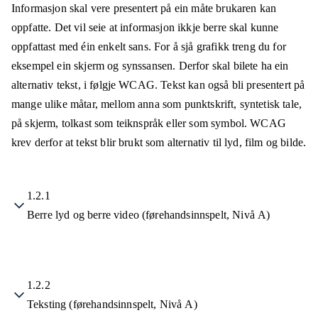
Informasjon skal vere presentert på ein måte brukaren kan
oppfatte. Det vil seie at informasjon ikkje berre skal kunne
oppfattast med éin enkelt sans. For å sjå grafikk treng du for
eksempel ein skjerm og synssansen. Derfor skal bilete ha ein
alternativ tekst, i følgje WCAG. Tekst kan også bli presentert på
mange ulike måtar, mellom anna som punktskrift, syntetisk tale,
på skjerm, tolkast som teiknspråk eller som symbol. WCAG
krev derfor at tekst blir brukt som alternativ til lyd, film og bilde.
1.2.1
Berre lyd og berre video (førehandsinnspelt, Nivå A)
1.2.2
Teksting (førehandsinnspelt, Nivå A)