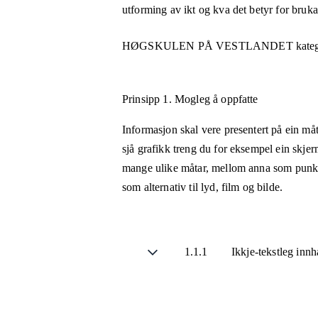
utforming av ikt og kva det betyr for bruk
HØGSKULEN PÅ VESTLANDET
kateg
Prinsipp 1.
Mogleg å oppfatte
Informasjon skal vere presentert på ein måt
sjå grafikk treng du for eksempel ein skjer
mange ulike måtar, mellom anna som punktsk
som alternativ til lyd, film og bilde.
1.1.1
Ikkje-tekstleg inn