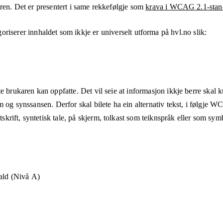
aren. Det er presentert i same rekkefølgje som
krava i WCAG 2.1-stan
oriserer innhaldet som ikkje er universelt utforma på
hvl.no
slik:
e brukaren kan oppfatte. Det vil seie at informasjon ikkje berre skal 
m og synssansen. Derfor skal bilete ha ein alternativ tekst, i følgje 
rift, syntetisk tale, på skjerm, tolkast som teiknspråk eller som sym
hald (Nivå A)