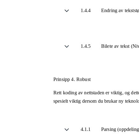
1.4.4
Endring av tekstst
1.4.5
Bilete av tekst (N
Prinsipp 4.
Robust
Rett koding av nettstaden er viktig, og de
spesielt viktig dersom du brukar ny teknolo
4.1.1
Parsing (oppdelin