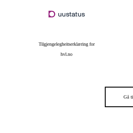
Hopp
til
hovudinnhald
Tilgjengelegheitserklæring for
hvl.no
Gå t