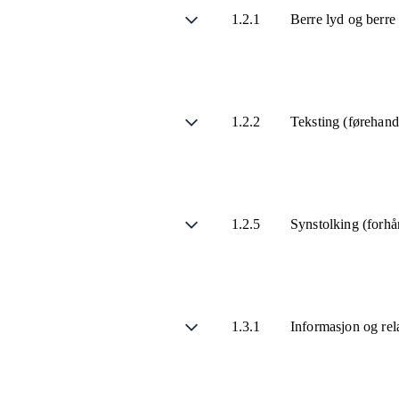
1.2.1
Berre lyd og berre
1.2.2
Teksting (førehand
1.2.5
Synstolking (forhå
1.3.1
Informasjon og rel