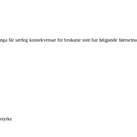
ringa får særleg konsekvensar for brukarar som har følgjande føresetna
 styrke