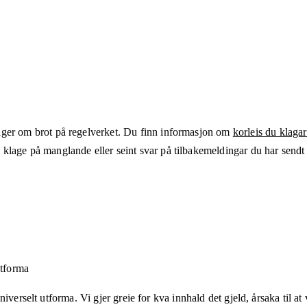
ger om brot på regelverket. Du finn informasjon om
korleis du klagar
klage på manglande eller seint svar på tilbakemeldingar du har sendt t
utforma
verselt utforma. Vi gjer greie for kva innhald det gjeld, årsaka til at v