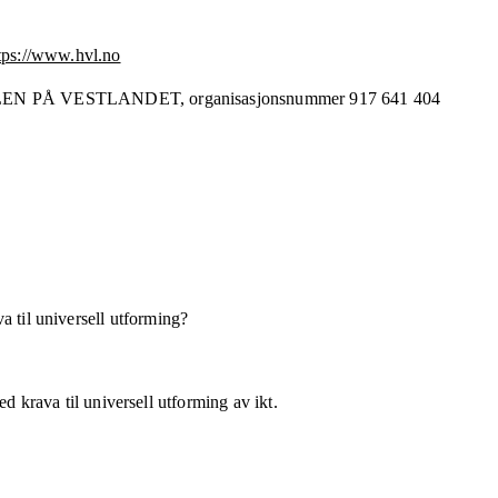
tps://www.hvl.no
EN PÅ VESTLANDET,
organisasjonsnummer
917 641 404
a til universell utforming?
d krava til universell utforming av ikt.