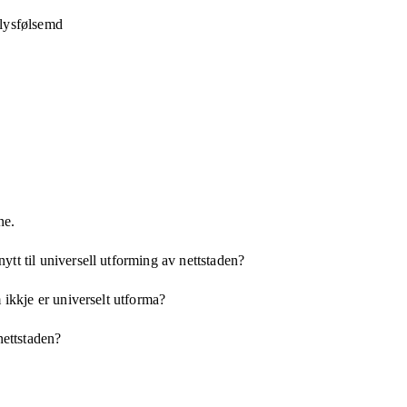
 lysfølsemd
ne.
tt til universell utforming av nettstaden?
 ikkje er universelt utforma?
nettstaden?