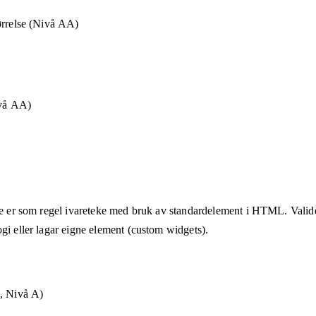
ørrelse (Nivå AA)
ivå AA)
tte er som regel ivareteke med bruk av standardelement i HTML. Valider
gi eller lagar eigne element (custom widgets).
g, Nivå A)