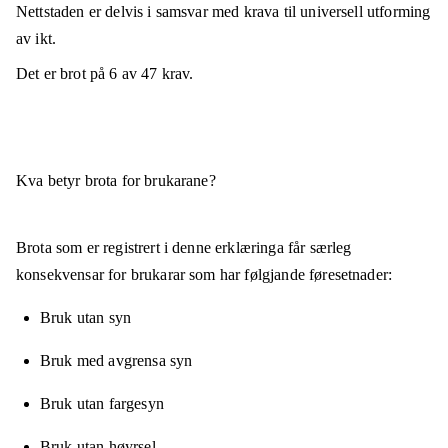
Nettstaden er
delvis i samsvar
med krava til universell utforming
av ikt.
Det er brot på
6
av
47
krav.
Kva betyr brota for brukarane?
Brota som er registrert i denne erklæringa får særleg
konsekvensar for brukarar som har følgjande føresetnader:
Bruk utan syn
Bruk med avgrensa syn
Bruk utan fargesyn
Bruk utan høyrsel