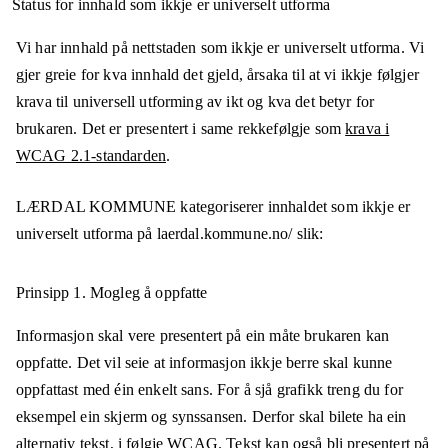
Status for innhald som ikkje er universelt utforma
Vi har innhald på nettstaden som ikkje er universelt utforma. Vi
gjer greie for kva innhald det gjeld, årsaka til at vi ikkje følgjer
krava til universell utforming av ikt og kva det betyr for
brukaren. Det er presentert i same rekkefølgje som
krava i
WCAG 2.1-standarden
.
LÆRDAL KOMMUNE
kategoriserer innhaldet som ikkje er
universelt utforma på
laerdal.kommune.no/
slik:
Prinsipp 1.
Mogleg å oppfatte
Informasjon skal vere presentert på ein måte brukaren kan
oppfatte. Det vil seie at informasjon ikkje berre skal kunne
oppfattast med éin enkelt sans. For å sjå grafikk treng du for
eksempel ein skjerm og synssansen. Derfor skal bilete ha ein
alternativ tekst, i følgje WCAG. Tekst kan også bli presentert på