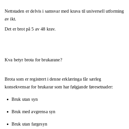
Nettstaden er
delvis i samsvar
med krava til universell utforming
av ikt.
Det er brot på
5
av
48
krav.
Kva betyr brota for brukarane?
Brota som er registrert i denne erklæringa får særleg
konsekvensar for brukarar som har følgjande føresetnader:
Bruk utan syn
Bruk med avgrensa syn
Bruk utan fargesyn