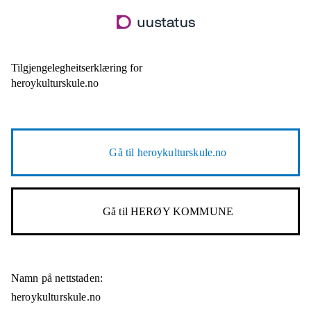
Hopp
til
hovudinnhald
Tilgjengelegheitserklæring for
heroykulturskule.no
Gå til
heroykulturskule.no
Gå til
HERØY KOMMUNE
Namn på nettstaden:
heroykulturskule.no