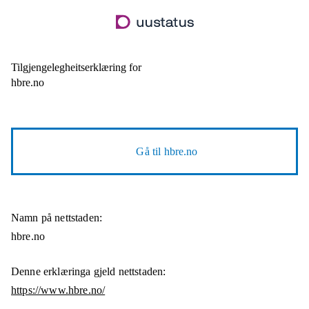
Hopp
til
hovudinnhald
Tilgjengelegheitserklæring for
hbre.no
Gå til
hbre.no
Namn på nettstaden:
hbre.no
Denne erklæringa gjeld nettstaden:
https://www.hbre.no/