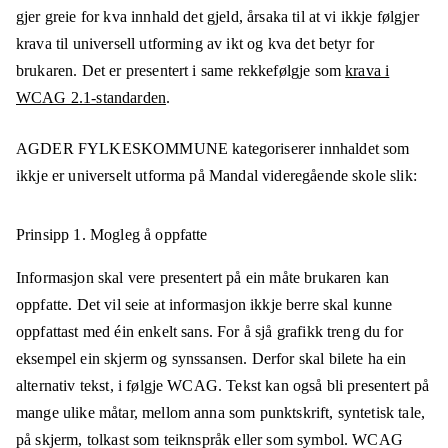
gjer greie for kva innhald det gjeld, årsaka til at vi ikkje følgjer
krava til universell utforming av ikt og kva det betyr for
brukaren. Det er presentert i same rekkefølgje som
krava i
WCAG 2.1-standarden
.
AGDER FYLKESKOMMUNE
kategoriserer innhaldet som
ikkje er universelt utforma på
Mandal videregående skole
slik:
Prinsipp 1.
Mogleg å oppfatte
Informasjon skal vere presentert på ein måte brukaren kan
oppfatte. Det vil seie at informasjon ikkje berre skal kunne
oppfattast med éin enkelt sans. For å sjå grafikk treng du for
eksempel ein skjerm og synssansen. Derfor skal bilete ha ein
alternativ tekst, i følgje WCAG. Tekst kan også bli presentert på
mange ulike måtar, mellom anna som punktskrift, syntetisk tale,
på skjerm, tolkast som teiknspråk eller som symbol. WCAG