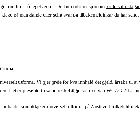
ger om brot på regelverket. Du finn informasjon om
korleis du klagar
klage på manglande eller seint svar på tilbakemeldingar du har sendt t
utforma
verselt utforma. Vi gjer greie for kva innhald det gjeld, årsaka til at v
aren. Det er presentert i same rekkefølgje som
krava i WCAG 2.1-stan
 innhaldet som ikkje er universelt utforma på
Austevoll folkebibliotek