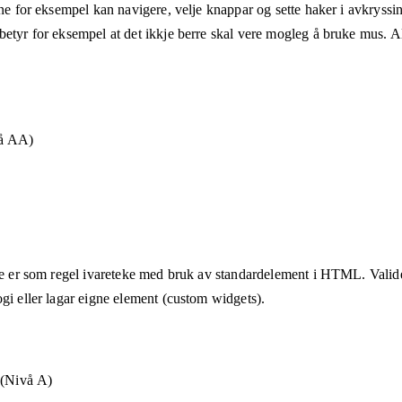
ane for eksempel kan navigere, velje knappar og sette haker i avkryssin
etyr for eksempel at det ikkje berre skal vere mogleg å bruke mus. Alt
vå AA)
tte er som regel ivareteke med bruk av standardelement i HTML. Valider
gi eller lagar eigne element (custom widgets).
 (Nivå A)