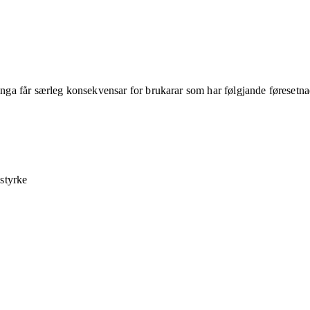
ringa får særleg konsekvensar for brukarar som har følgjande føresetna
 styrke