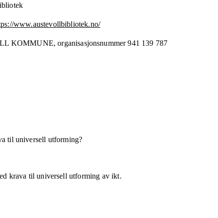
ibliotek
tps://www.austevollbibliotek.no/
LL KOMMUNE,
organisasjonsnummer
941 139 787
a til universell utforming?
d krava til universell utforming av ikt.