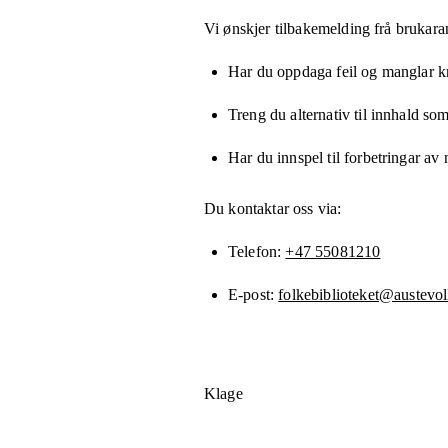
Vi ønskjer tilbakemelding frå brukara
Har du oppdaga feil og manglar kny
Treng du alternativ til innhald som
Har du innspel til forbetringar av 
Du kontaktar oss via:
Telefon
+47 55081210
E-post
folkebiblioteket@austev
Klage