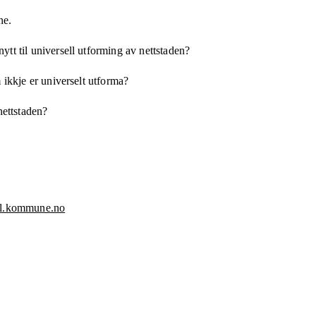
ne.
tt til universell utforming av nettstaden?
 ikkje er universelt utforma?
nettstaden?
oll.kommune.no