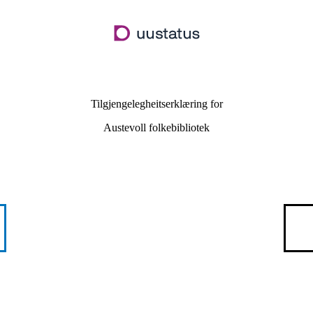
Hopp
til
hovudinnhald
Tilgjengelegheitserklæring for
Austevoll folkebibliotek