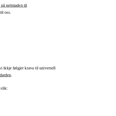
 på nettstaden til
il oss.
i ikkje følgjer krava til universell
darden
.
slik: