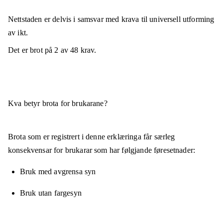
Nettstaden er
delvis i samsvar
med krava til universell utforming
av ikt.
Det er brot på
2
av
48
krav.
Kva betyr brota for brukarane?
Brota som er registrert i denne erklæringa får særleg
konsekvensar for brukarar som har følgjande føresetnader:
Bruk med avgrensa syn
Bruk utan fargesyn