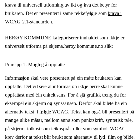
krava til universell utforming av ikt og kva det betyr for
brukaren. Det er presentert i same rekkefølgje som
krava i
WCAG 2.1-standarden
.
HERØY KOMMUNE
kategoriserer innhaldet som ikkje er
universelt utforma på
skjema.heroy.kommune.no
slik:
Prinsipp 1.
Mogleg å oppfatte
Informasjon skal vere presentert på ein måte brukaren kan
oppfatte. Det vil seie at informasjon ikkje berre skal kunne
oppfattast med éin enkelt sans. For å sjå grafikk treng du for
eksempel ein skjerm og synssansen. Derfor skal bilete ha ein
alternativ tekst, i følgje WCAG. Tekst kan også bli presentert på
mange ulike måtar, mellom anna som punktskrift, syntetisk tale,
på skjerm, tolkast som teiknspråk eller som symbol. WCAG
krev derfor at tekst blir brukt som alternativ til lyd, film og bilde.