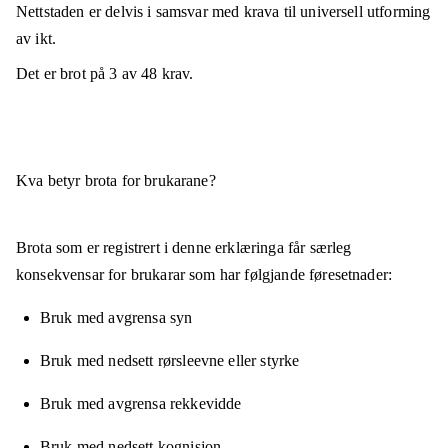
Nettstaden er
delvis i samsvar
med krava til universell utforming
av ikt.
Det er brot på
3
av
48
krav.
Kva betyr brota for brukarane?
Brota som er registrert i denne erklæringa får særleg
konsekvensar for brukarar som har følgjande føresetnader:
Bruk med avgrensa syn
Bruk med nedsett rørsleevne eller styrke
Bruk med avgrensa rekkevidde
Bruk med nedsett kognisjon