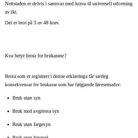
Nettstaden er
delvis i samsvar
med krava til universell utforming
av ikt.
Det er brot på
3
av
48
krav.
Kva betyr brota for brukarane?
Brota som er registrert i denne erklæringa får særleg
konsekvensar for brukarar som har følgjande føresetnader:
Bruk utan syn
Bruk med avgrensa syn
Bruk utan fargesyn
Bruk utan høyrsel