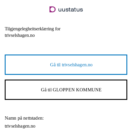
Hopp
til
hovudinnhald
Tilgjengelegheitserklæring for
trivselshagen.no
Gå til
trivselshagen.no
Gå til
GLOPPEN KOMMUNE
Namn på nettstaden:
trivselshagen.no