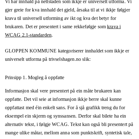
Vi har innhald på nettstaden som ikkje er universelt utforma. Vi
gjer greie for kva innhald det gjeld, årsaka til at vi ikkje følgjer
krava til universell utforming av ikt og kva det betyr for
brukaren. Det er presentert i same rekkefølgje som
krava i
WCAG 2.1-standarden
.
GLOPPEN KOMMUNE
kategoriserer innhaldet som ikkje er
universelt utforma på
trivselshagen.no
slik:
Prinsipp 1.
Mogleg å oppfatte
Informasjon skal vere presentert på ein måte brukaren kan
oppfatte. Det vil seie at informasjon ikkje berre skal kunne
oppfattast med éin enkelt sans. For å sjå grafikk treng du for
eksempel ein skjerm og synssansen. Derfor skal bilete ha ein
alternativ tekst, i følgje WCAG. Tekst kan også bli presentert på
mange ulike måtar, mellom anna som punktskrift, syntetisk tale,