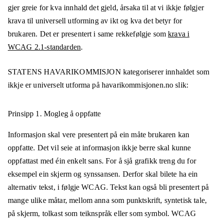
gjer greie for kva innhald det gjeld, årsaka til at vi ikkje følgjer
krava til universell utforming av ikt og kva det betyr for
brukaren. Det er presentert i same rekkefølgje som
krava i
WCAG 2.1-standarden
.
STATENS HAVARIKOMMISJON
kategoriserer innhaldet som
ikkje er universelt utforma på
havarikommisjonen.no
slik:
Prinsipp 1.
Mogleg å oppfatte
Informasjon skal vere presentert på ein måte brukaren kan
oppfatte. Det vil seie at informasjon ikkje berre skal kunne
oppfattast med éin enkelt sans. For å sjå grafikk treng du for
eksempel ein skjerm og synssansen. Derfor skal bilete ha ein
alternativ tekst, i følgje WCAG. Tekst kan også bli presentert på
mange ulike måtar, mellom anna som punktskrift, syntetisk tale,
på skjerm, tolkast som teiknspråk eller som symbol. WCAG