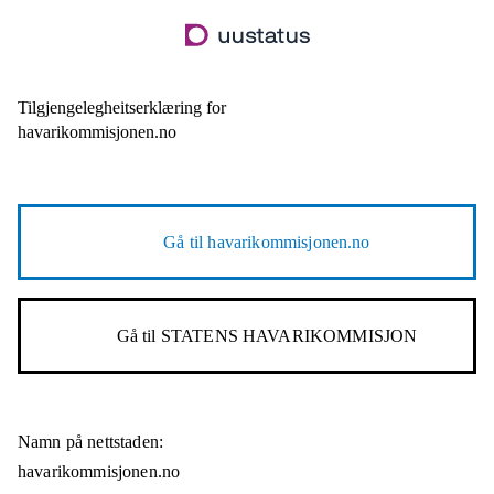
Hopp
til
hovudinnhald
Tilgjengelegheitserklæring for
havarikommisjonen.no
Gå til
havarikommisjonen.no
Gå til
STATENS HAVARIKOMMISJON
Namn på nettstaden:
havarikommisjonen.no