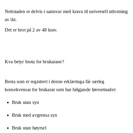
Nettstaden er
delvis i samsvar
med krava til universell utforming
av ikt.
Det er brot på
2
av
48
krav.
Kva betyr brota for brukarane?
Brota som er registrert i denne erklæringa får særleg
konsekvensar for brukarar som har følgjande føresetnader:
Bruk utan syn
Bruk med avgrensa syn
Bruk utan høyrsel