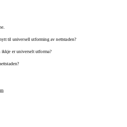
ne.
tt til universell utforming av nettstaden?
 ikkje er universelt utforma?
nettstaden?
om