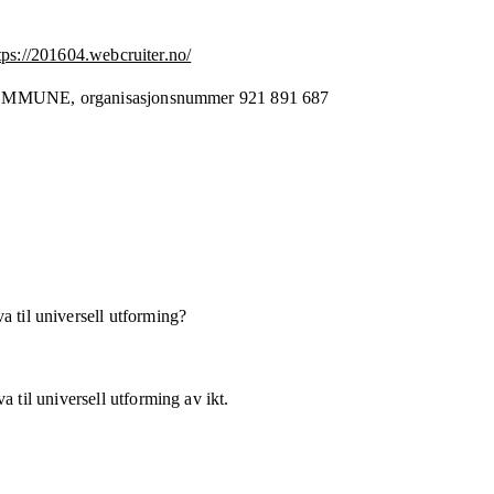
tps://201604.webcruiter.no/
OMMUNE,
organisasjonsnummer
921 891 687
a til universell utforming?
 til universell utforming av ikt.