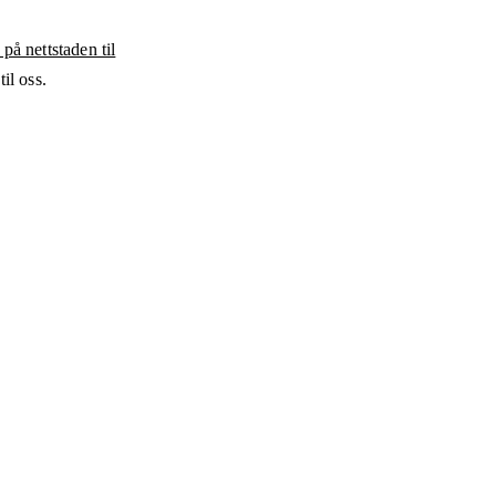
 på nettstaden til
il oss.