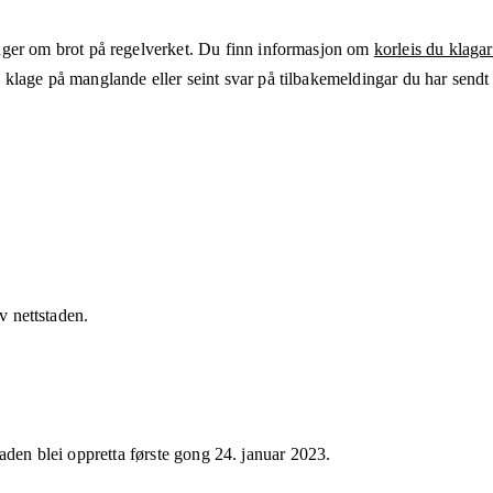
ger om brot på regelverket. Du finn informasjon om
korleis du klagar
klage på manglande eller seint svar på tilbakemeldingar du har sendt t
av nettstaden.
taden blei oppretta første gong
24. januar 2023
.