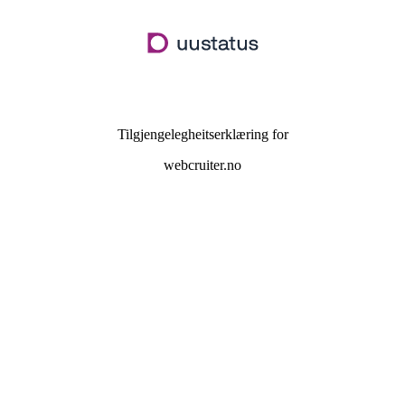
Hopp
til
hovudinnhald
Tilgjengelegheitserklæring for
webcruiter.no