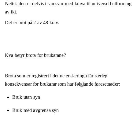
Nettstaden er
delvis i samsvar
med krava til universell utforming
av ikt.
Det er brot på
2
av
48
krav.
Kva betyr brota for brukarane?
Brota som er registrert i denne erklæringa får særleg
konsekvensar for brukarar som har følgjande føresetnader:
Bruk utan syn
Bruk med avgrensa syn