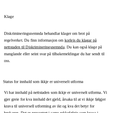
Klage
Diskrimineringsnemnda behandlar klager om brot på
regelverket. Du finn informasjon om
korleis du klagar på
nettstaden til Diskrimineringsnemnda
. Du kan også klage på
manglande eller seint svar på tilbakemeldingar du har sendt til
oss.
Status for innhald som ikkje er universelt utforma
Vi har innhald på nettstaden som ikkje er universelt utforma. Vi
gjer greie for kva innhald det gjeld, årsaka til at vi ikkje følgjer
krava til universell utforming av ikt og kva det betyr for
brukaren. Det er presentert i same rekkefølgje som
krava i