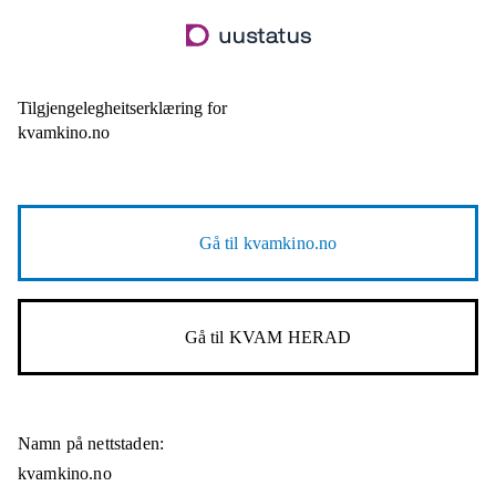
Hopp
til
hovudinnhald
Tilgjengelegheitserklæring for
kvamkino.no
Gå til
kvamkino.no
Gå til
KVAM HERAD
Namn på nettstaden:
kvamkino.no